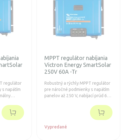
abíjania
MPPT regulátor nabíjania
martSolar
Victron Energy SmartSolar
250V 60A -Tr
T regulátor
Robustný a rýchly MPPT regulátor
 s napätím
pre náročné podmienky s napätím
imálny
panelov až 250 V, nabíjací prúd 60
dĺžená
A. Batéria 12/24/48V, FV max
860/1720/3440Wp. Integrovaný
Bluetooth a konektor pre zásuvný
displej.
Vypredané