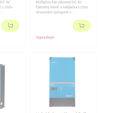
ý DC-AC
Multiplus-II je výkonný DC-AC
č s čisto
hybridný menič a nabíjačka s čisto
s
sínusovým výstupom s
ou
integrovanou adaptívnou
tra rýchlym
nabíjačkou batérií a ultra rýchlym
om zdroja
transferovým prepínačom zdroja
terný AC
napätia.
Vypredané