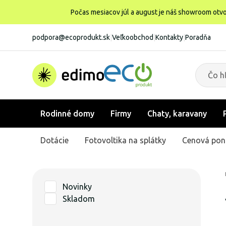
Počas mesiacov júl a august je náš showroom otvo
podpora@ecoprodukt.sk
|
Veľkoobchod
|
Kontakty
|
Poradňa
Rodinné domy
Firmy
Chaty, karavany
Dotácie
Fotovoltika na splátky
Cenová pon
Novinky
Skladom