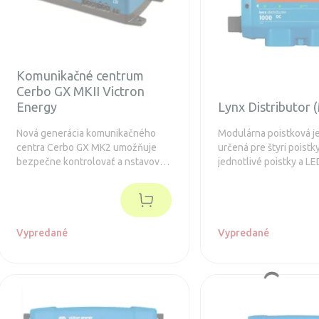
Komunikačné centrum
Cerbo GX MKII Victron
Energy
Lynx Distributor 
Nová generácia komunikačného
Modulárna poistková j
centra Cerbo GX MK2 umožňuje
určená pre štyri poistk
bezpečne kontrolovať a nstavovať
jednotlivé poistky a LE
solárny systém odkiaľkoľvek a
na prednej strane indik
maximalizuje jeho výkon.
sú stave. Predĺžená zá
Vypredané
Vypredané