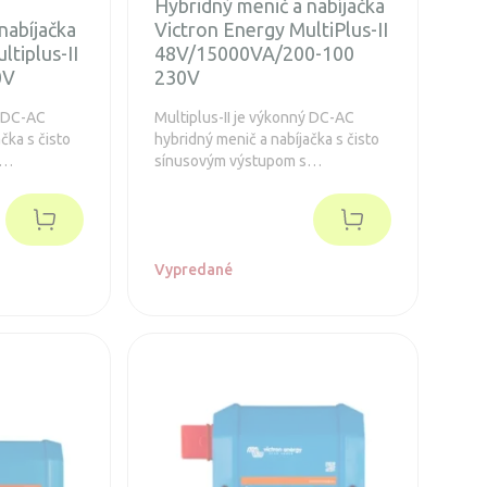
Hybridný menič a nabíjačka
nabíjačka
Victron Energy MultiPlus-II
ltiplus-II
48V/15000VA/200-100
0V
230V
ý DC-AC
Multiplus-II je výkonný DC-AC
čka s čisto
hybridný menič a nabíjačka s čisto
sínusovým výstupom s
ou
integrovanou adaptívnou
tra rýchlym
nabíjačkou batérií a ultra rýchlym
om zdroja
transferovým prepínačom zdroja
napätia.
Vypredané