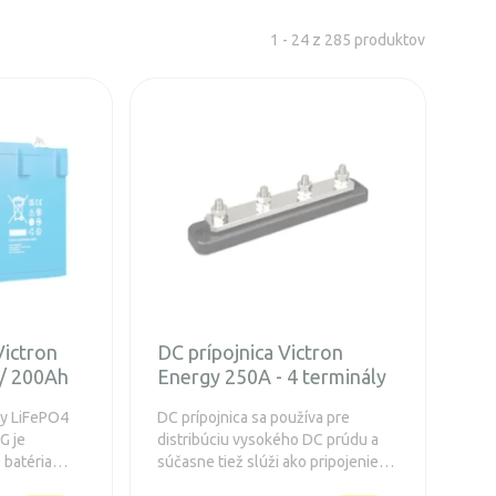
1 - 24 z 285 produktov
Victron
DC prípojnica Victron
 / 200Ah
Energy 250A - 4 terminály
gy LiFePO4
DC prípojnica sa používa pre
G je
distribúciu vysokého DC prúdu a
 batéria
súčasne tiež slúži ako pripojenie
a efektívne
pre batérie a / alebo DC zariadenie.