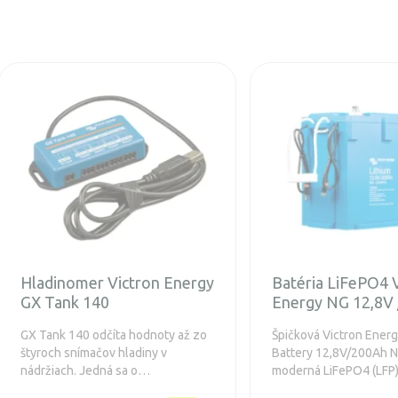
Hladinomer Victron Energy
Batéria LiFePO4 
GX Tank 140
Energy NG 12,8V
GX Tank 140 odčíta hodnoty až zo
Špičková Victron Ener
štyroch snímačov hladiny v
Battery 12,8V/200Ah N
nádržiach. Jedná sa o
moderná LiFePO4 (LFP)
príslušenstvo, ktoré je určené pre
určená pre spoľahlivé 