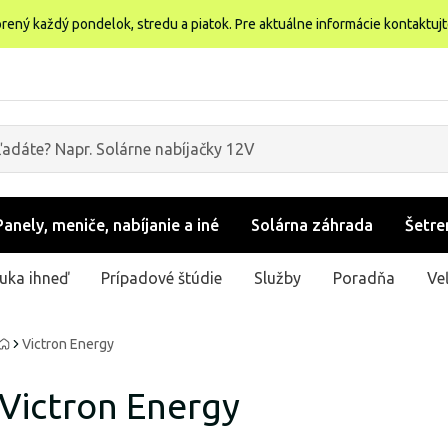
rený každý pondelok, stredu a piatok. Pre aktuálne informácie kontaktuj
Panely, meniče, nabíjanie a iné
Solárna záhrada
Šetre
uka ihneď
Prípadové štúdie
Služby
Poradňa
Ve
Victron Energy
Victron Energy