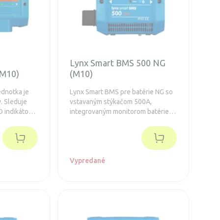
Lynx Smart BMS 500 NG
(M10)
(M10)
ednotka je
Lynx Smart BMS pre batérie NG so
y. Sleduje
vstavaným stýkačom 500A,
D indikátor
integrovaným monitorom batérie,
uje, v akom
VE.Can a bluetooth. Predĺžená
ruka 5 rokov.
záruka 5 rokov.
Vypredané