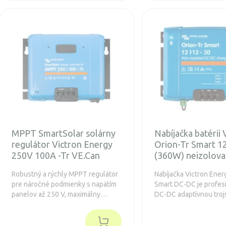
MPPT SmartSolar solárny
Nabíjačka batérii 
regulátor Victron Energy
Orion-Tr Smart 1
250V 100A -Tr VE.Can
(360W) neizolov
Robustný a rýchly MPPT regulátor
Nabíjačka Victron Ener
pre náročné podmienky s napätím
Smart DC-DC je profes
panelov až 250 V, maximálny
DC-DC adaptívnou tro
nabíjací prúd 100 A. Predĺžená
nabíjačkou so zabudo
záruka 5 rokov.
funkciou Bluetooth. Zá
rokov.