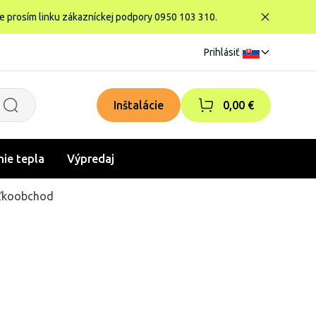
te prosím linku zákazníckej podpory 0950 103 310.
Prihlásiť
|
Inštalácie
0,00 €
nie tepla
Výpredaj
ľkoobchod