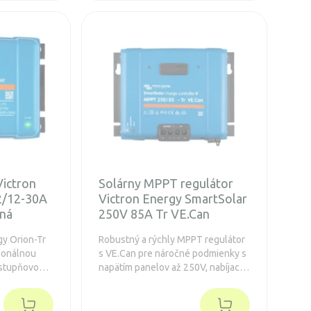
Victron
Solárny MPPT regulátor
2/12-30A
Victron Energy SmartSolar
aná
250V 85A Tr VE.Can
gy Orion-Tr
Robustný a rýchly MPPT regulátor
ionálnou
s VE.Can pre náročné podmienky s
jstupňovou
napätím panelov až 250V, nabíjací
vanou
prúd 85A. Predĺžená záruka na 5
ruka 5
rokov.