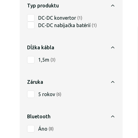
Typ produktu
DC-DC konvertor
(
1
)
DC-DC nabíjačka batérií
(
1
)
Dĺžka kábla
1,5m
(
3
)
Záruka
5 rokov
(
6
)
Bluetooth
Áno
(
8
)