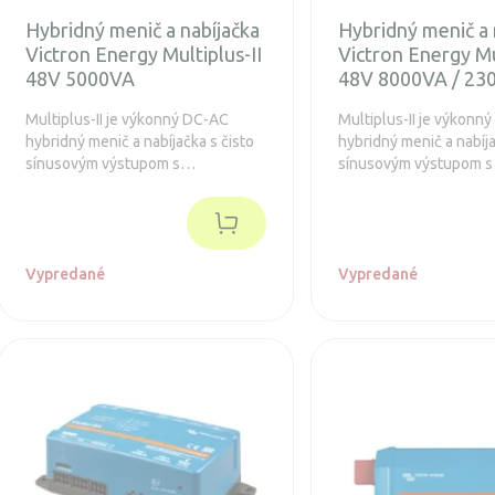
Hybridný menič a nabíjačka
Hybridný menič a 
Victron Energy Multiplus-II
Victron Energy Mu
48V 5000VA
48V 8000VA / 23
Multiplus-II je výkonný DC-AC
Multiplus-II je výkonn
hybridný menič a nabíjačka s čisto
hybridný menič a nabíja
sínusovým výstupom s
sínusovým výstupom s
integrovanou adaptívnou
integrovanou adaptívn
nabíjačkou batérií a ultra rýchlym
nabíjačkou batérií a ul
transferovým prepínačom zdroja
transferovým prepínač
napätia.
napätia.
Vypredané
Vypredané