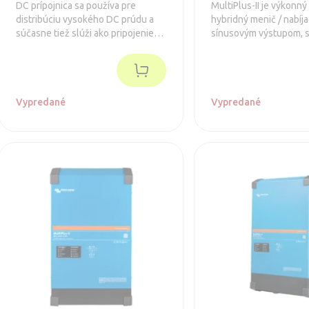
DC prípojnica sa používa pre
MultiPlus-II je výkonn
distribúciu vysokého DC prúdu a
hybridný menič / nabíja
súčasne tiež slúži ako pripojenie
sínusovým výstupom, 
pre batérie a / alebo DC zariadenie.
integrovanou adaptívn
nabíjačkou batérií a ul
transferovým prepínač
napájania (batérie / ex
Vypredané
zdroj).
Vypredané