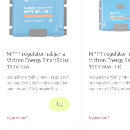
MPPT regulátor nabíjania
MPPT regulátor n
Victron Energy SmartSolar
Victron Energy S
150V 45A
150V 60A -TR
Robustný a rýchly MPPT regulátor
Robustný a rýchly MPP
pre náročné podmienky s napätím
pre náročné podmienky
panelov až 150 V, maximálny
panelov až 150 V, max
nabíjací prúd 45A. Predĺžená
nabíjací prúd 60 A. Pre
záruka 5 rokov. Navyše je
záruka 5 rokov.
integrovaný Bluetooth.
Vypredané
Vypredané