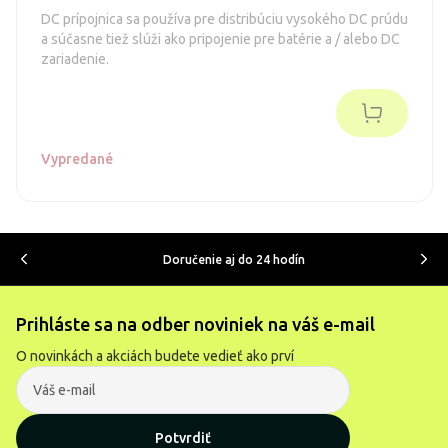
DC prípojnica sa používa pre distribúciu vysokého DC prúdu
a súčasne tiež slúži ako pripojenie pre batérie a / alebo DC
zariadenie.
Vypredané
Doručenie aj do 24 hodín
Prihláste sa na odber noviniek na váš e-mail
O novinkách a akciách budete vedieť ako prví
Potvrdiť