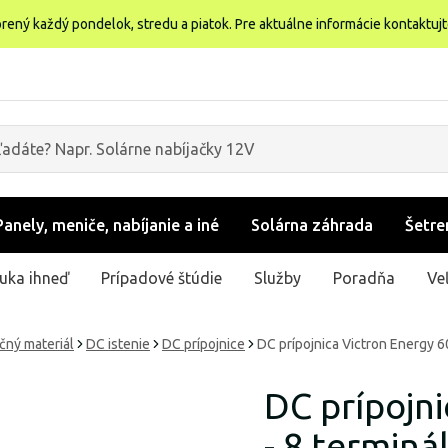
rený každý pondelok, stredu a piatok. Pre aktuálne informácie kontaktuj
Panely, meniče, nabíjanie a iné
Solárna záhrada
Šetre
uka ihneď
Prípadové štúdie
Služby
Poradňa
Ve
ačný materiál
DC istenie
DC prípojnice
DC prípojnica Victron Energy 6
DC prípojn
- 8 terminá