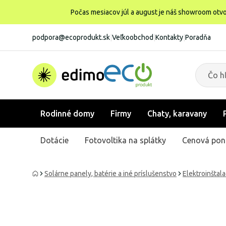
Počas mesiacov júl a august je náš showroom otvo
podpora@ecoprodukt.sk
|
Veľkoobchod
|
Kontakty
|
Poradňa
Rodinné domy
Firmy
Chaty, karavany
Dotácie
Fotovoltika na splátky
Cenová pon
Solárne panely, batérie a iné príslušenstvo
Elektroinštal