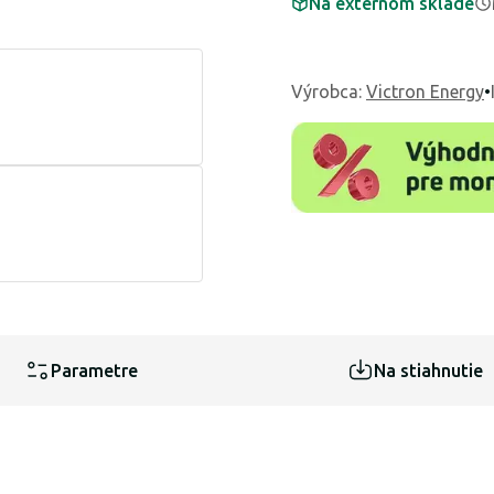
Na externom sklade
Výrobca
:
Victron Energy
•
Parametre
Na stiahnutie