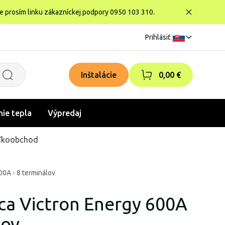
te prosím linku zákazníckej podpory 0950 103 310.
Prihlásiť
|
Inštalácie
0,00 €
nie tepla
Výpredaj
ľkoobchod
00A - 8 terminálov
ica Victron Energy 600A
lov