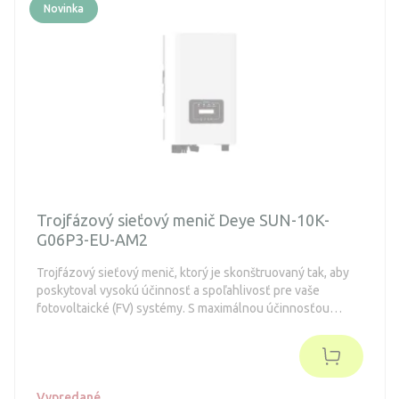
Novinka
Trojfázový sieťový menič Deye SUN-10K-
G06P3-EU-AM2
Trojfázový sieťový menič, ktorý je skonštruovaný tak, aby
poskytoval vysokú účinnosť a spoľahlivosť pre vaše
fotovoltaické (FV) systémy. S maximálnou účinnosťou
dosahujúcou až 98,5 % je tento striedač vybavený
pokročilými funkciami, ako je aplikácia nulového exportu,
aplikácia virtuálneho synchrónneho generátora (VSG) a
voliteľné inteligentné monitorovanie reťazca.
Vypredané