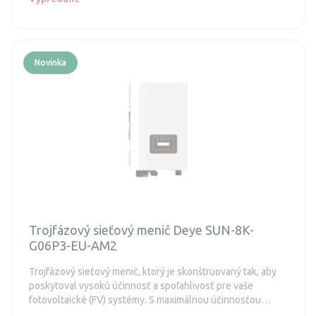
Novinka
Trojfázový sieťový menič Deye SUN-8K-
G06P3-EU-AM2
Trojfázový sieťový menič, ktorý je skonštruovaný tak, aby
poskytoval vysokú účinnosť a spoľahlivosť pre vaše
fotovoltaické (FV) systémy. S maximálnou účinnosťou
dosahujúcou až 98,5 % je tento striedač vybavený