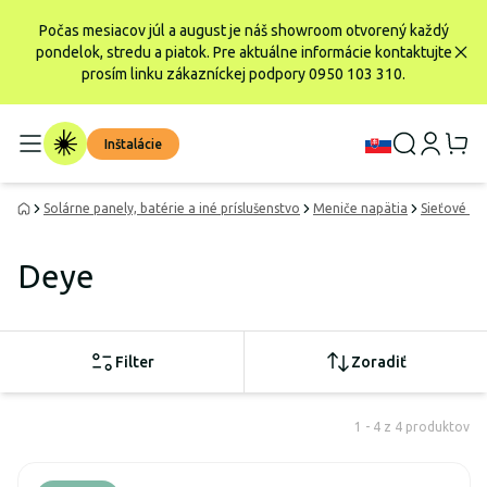
Počas mesiacov júl a august je náš showroom otvorený každý
pondelok, stredu a piatok. Pre aktuálne informácie kontaktujte
prosím linku zákazníckej podpory 0950 103 310.
Inštalácie
Solárne panely, batérie a iné príslušenstvo
Meniče napätia
Sieťové me
Deye
Filter
Zoradiť
1 - 4 z 4 produktov