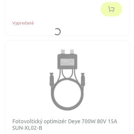
pokročilými funkciami, ako je aplikácia nulového exportu,
aplikácia virtuálneho synchrónneho generátora (VSG) a
voliteľné inteligentné monitorovanie reťazca.
Vypredané
Fotovoltický optimizér Deye 700W 80V 15A
SUN-XL02-B