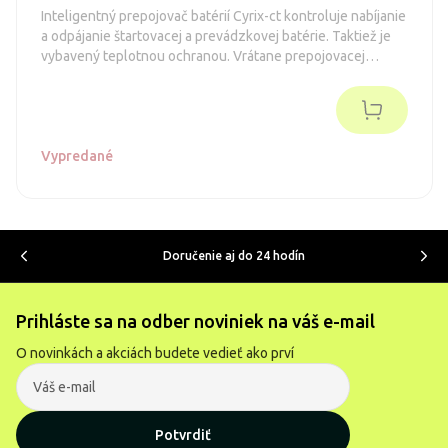
Inteligentný prepojovač batérií Cyrix-ct ​​kontroluje nabíjanie
a odpájanie štartovacej a prevádzkovej batérie. Taktiež je
vybavený teplotnou ochranou. Vrátane prepojovacej
kabeláže a príslušenstva
Vypredané
Doručenie aj do 24 hodín
Prihláste sa na odber noviniek na váš e-mail
O novinkách a akciách budete vedieť ako prví
Potvrdiť