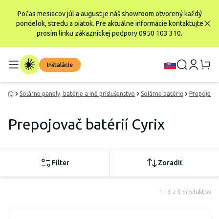
Počas mesiacov júl a august je náš showroom otvorený každý
pondelok, stredu a piatok. Pre aktuálne informácie kontaktujte
prosím linku zákazníckej podpory 0950 103 310.
Inštalácie
Solárne panely, batérie a iné príslušenstvo
Solárne batérie
Prepojenie
Prepojovač batérií Cyrix
Filter
Zoradiť
1 - 3 z 3 produktov