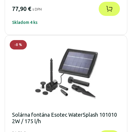
77,90 €
s DPH
Skladom 4 ks
-
8
%
Solárna fontána Esotec WaterSplash 101010
2W / 175 l/h