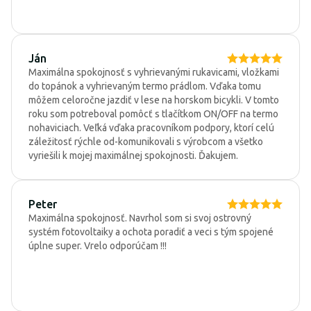
Ján
Maximálna spokojnosť s vyhrievanými rukavicami, vložkami
do topánok a vyhrievaným termo prádlom. Vďaka tomu
môžem celoročne jazdiť v lese na horskom bicykli. V tomto
roku som potreboval pomôcť s tlačítkom ON/OFF na termo
nohaviciach. Veľká vďaka pracovníkom podpory, ktorí celú
záležitosť rýchle od-komunikovali s výrobcom a všetko
vyriešili k mojej maximálnej spokojnosti. Ďakujem.
Peter
Maximálna spokojnosť. Navrhol som si svoj ostrovný
systém fotovoltaiky a ochota poradiť a veci s tým spojené
úplne super. Vrelo odporúčam !!!