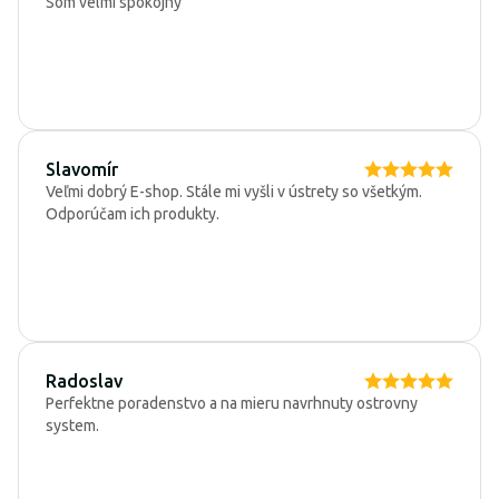
Som velmi spokojný
Slavomír
Veľmi dobrý E-shop. Stále mi vyšli v ústrety so všetkým.
Odporúčam ich produkty.
Radoslav
Perfektne poradenstvo a na mieru navrhnuty ostrovny
system.