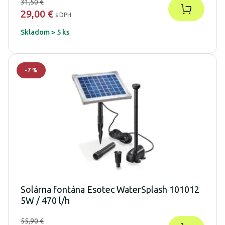
31,50 €
29,00 €
s DPH
Skladom > 5 ks
-
7
%
Solárna fontána Esotec WaterSplash 101012
5W / 470 l/h
55,90 €