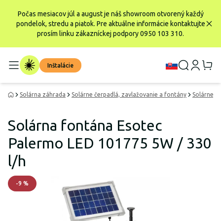
Počas mesiacov júl a august je náš showroom otvorený každý
pondelok, stredu a piatok. Pre aktuálne informácie kontaktujte
prosím linku zákazníckej podpory 0950 103 310.
Inštalácie
Solárna záhrada
Solárne čerpadlá, zavlažovanie a fontány
Solárne f
Solárna fontána Esotec
Palermo LED 101775 5W / 330
l/h
-
9
%