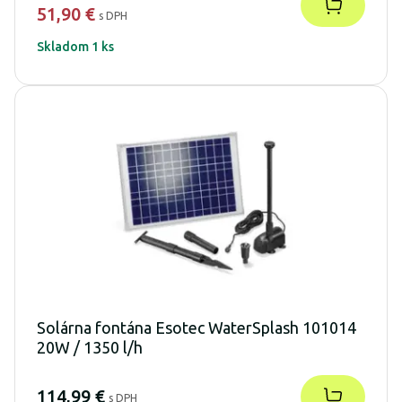
51,90 €
s DPH
Skladom 1 ks
Solárna fontána Esotec WaterSplash 101014
20W / 1350 l/h
114,99 €
s DPH