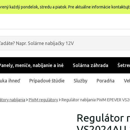
rený každý pondelok, stredu a piatok. Pre aktuálne informácie kontaktuj
Panely, meniče, nabíjanie a iné
Solárna záhrada
Šetre
uka ihneď
Prípadové štúdie
Služby
Poradňa
Ve
átory nabíjania
PWM regulátory
Regulátor nabíjania PWM EPEVER VS
Regulátor 
VS2024AU 