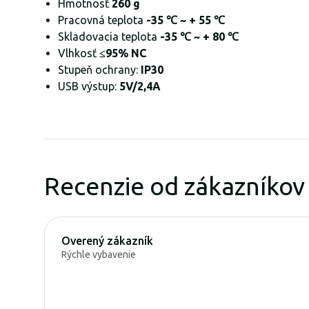
Hmotnosť
260 g
Pracovná teplota
-35 ℃ ~ + 55 ℃
Skladovacia teplota
-35 ℃ ~ + 80 ℃
Vlhkosť
≤95% NC
Stupeň ochrany:
IP30
USB výstup:
5V/2,4A
Recenzie od zákazníkov
Overený zákazník
Rýchle vybavenie