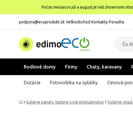
Počas mesiacov júl a august je náš showroom otvo
podpora@ecoprodukt.sk
|
Veľkoobchod
|
Kontakty
|
Poradňa
Rodinné domy
Firmy
Chaty, karavany
Dotácie
Fotovoltika na splátky
Cenová pon
Solárne panely, batérie a iné príslušenstvo
Solárne regul