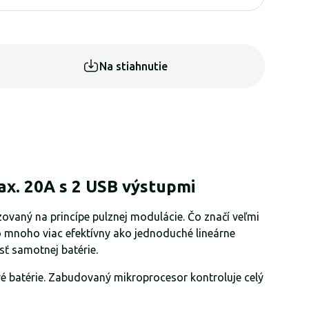
Na stiahnutie
x. 20A s 2 USB výstupmi
zovaný na princípe pulznej modulácie. Čo značí veľmi
 o mnoho viac efektívny ako jednoduché lineárne
sť samotnej batérie.
é batérie. Zabudovaný mikroprocesor kontroluje celý