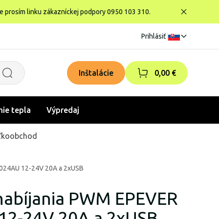
te prosím linku zákazníckej podpory 0950 103 310.
Prihlásiť
|
Inštalácie
0,00 €
nie tepla
Výpredaj
ľkoobchod
2024AU 12-24V 20A a 2xUSB
nabíjania PWM EPEVER
12-24V 20A a 2xUSB