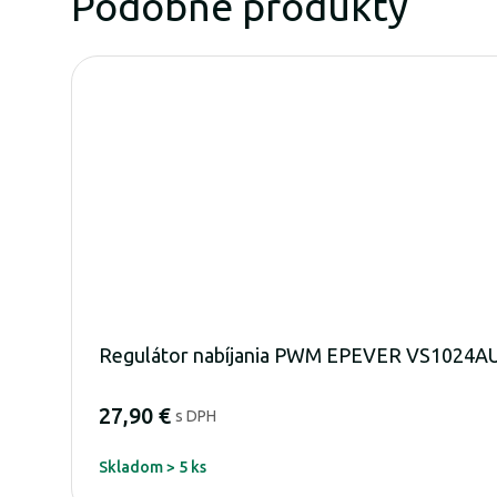
Podobné produkty
Regulátor nabíjania PWM EPEVER VS1024A
27,90 €
s DPH
Skladom > 5 ks