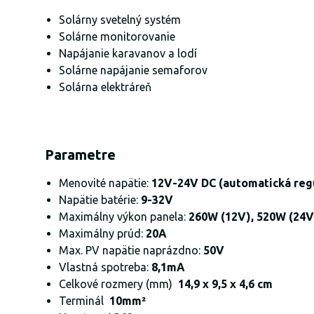
Solárny svetelný systém
Solárne monitorovanie
Napájanie karavanov a lodí
Solárne napájanie semaforov
Solárna elektráreň
Parametre
Menovité napätie:
12V-24V DC (automatická regu
Napätie batérie:
9-32V
Maximálny výkon panela:
260W (12V), 520W (24V
Maximálny prúd:
20A
Max. PV napätie naprázdno:
50V
Vlastná spotreba:
8,1mA
Celkové rozmery (mm)
14,9 x 9,5 x 4,6 cm
Terminál
10mm²