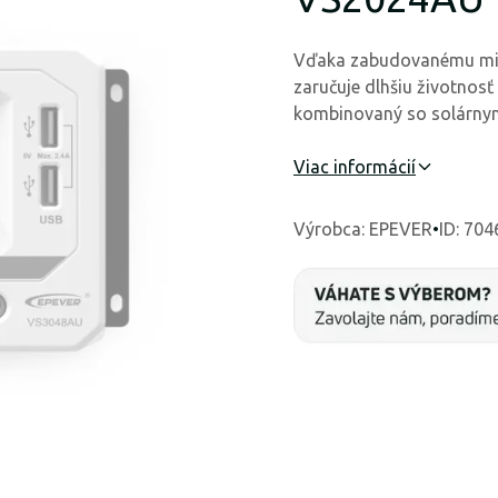
Vďaka zabudovanému mikr
zaručuje dlhšiu životnosť
kombinovaný so solárnym
Viac informácií
Výrobca
:
EPEVER
•
ID: 704