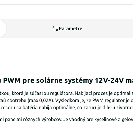
Parametre
ou PWM pre solárne systémy 12V-24V ma
ou, ktorá je súčasťou regulátora. Nabíjací proces je optimali
stnú spotrebu (max.0,02A). Výsledkom je, že PWM regulátor je
soru sa batéria nabíja optimálne, čo zaručuje dlhšiu životno
i panelmi rôznych výrobcov. Je vhodný pre kyselinové a gelov