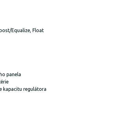
Boost/Equalize, Float
eho panela
érie
e kapacitu regulátora