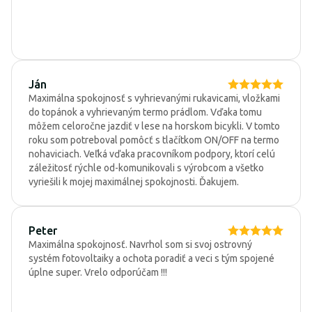
Ján
Maximálna spokojnosť s vyhrievanými rukavicami, vložkami
do topánok a vyhrievaným termo prádlom. Vďaka tomu
môžem celoročne jazdiť v lese na horskom bicykli. V tomto
roku som potreboval pomôcť s tlačítkom ON/OFF na termo
nohaviciach. Veľká vďaka pracovníkom podpory, ktorí celú
záležitosť rýchle od-komunikovali s výrobcom a všetko
vyriešili k mojej maximálnej spokojnosti. Ďakujem.
Peter
Maximálna spokojnosť. Navrhol som si svoj ostrovný
systém fotovoltaiky a ochota poradiť a veci s tým spojené
úplne super. Vrelo odporúčam !!!