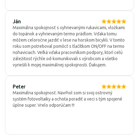
Ján
Maximálna spokojnosť s vyhrievanými rukavicami, vložkami
do topánok a vyhrievaným termo prádlom. Vďaka tomu
môžem celoročne jazdiť v lese na horskom bicykli. V tomto
roku som potreboval pomôcť s tlačítkom ON/OFF na termo
nohaviciach. Veľká vďaka pracovníkom podpory, ktorí celú
záležitosť rýchle od-komunikovali s výrobcom a všetko
vyriešili k mojej maximálnej spokojnosti. Ďakujem.
Peter
Maximálna spokojnosť. Navrhol som si svoj ostrovný
systém fotovoltaiky a ochota poradiť a veci s tým spojené
úplne super. Vrelo odporúčam !!!