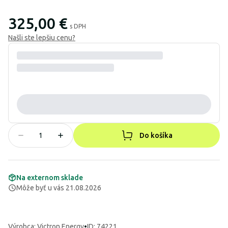
325,00 €
s DPH
Našli ste lepšiu cenu?
Do košíka
Na externom sklade
Môže byť u vás 21.08.2026
Výrobca
:
Victron Energy
•
ID: 74221