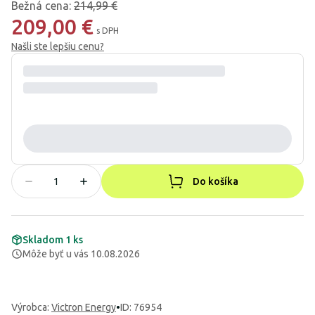
Bežná cena
:
214,99 €
209,00 €
s DPH
Našli ste lepšiu cenu?
Do košíka
Skladom 1 ks
Môže byť u vás 10.08.2026
Výrobca
:
Victron Energy
•
ID: 76954