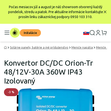
Počas mesiacov júl a august je náš showroom otvorený každý
pondelok, stredu a piatok. Pre aktuálne informácie kontaktujte
prosím linku zákazníckej podpory 0950 103 310.
Inštalácie
Solárne panely, batérie a iné príslušenstvo
Meniče napätia
Meniče na
Konvertor DC/DC Orion-Tr
48/12V-30A 360W IP43
Izolovaný
-
3
%