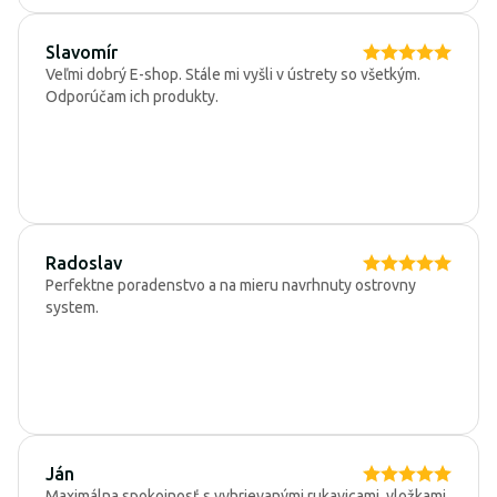
Slavomír
Veľmi dobrý E-shop. Stále mi vyšli v ústrety so všetkým.
Odporúčam ich produkty.
Radoslav
Perfektne poradenstvo a na mieru navrhnuty ostrovny
system.
Ján
Maximálna spokojnosť s vyhrievanými rukavicami, vložkami