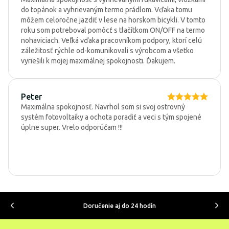
do topánok a vyhrievaným termo prádlom. Vďaka tomu
môžem celoročne jazdiť v lese na horskom bicykli. V tomto
roku som potreboval pomôcť s tlačítkom ON/OFF na termo
nohaviciach. Veľká vďaka pracovníkom podpory, ktorí celú
záležitosť rýchle od-komunikovali s výrobcom a všetko
vyriešili k mojej maximálnej spokojnosti. Ďakujem.
Peter
Maximálna spokojnosť. Navrhol som si svoj ostrovný
systém fotovoltaiky a ochota poradiť a veci s tým spojené
úplne super. Vrelo odporúčam !!!
Doručenie aj do 24 hodín