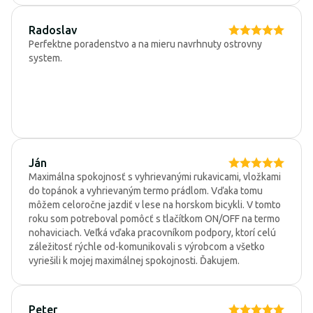
Radoslav
Perfektne poradenstvo a na mieru navrhnuty ostrovny
system.
Ján
Maximálna spokojnosť s vyhrievanými rukavicami, vložkami
do topánok a vyhrievaným termo prádlom. Vďaka tomu
môžem celoročne jazdiť v lese na horskom bicykli. V tomto
roku som potreboval pomôcť s tlačítkom ON/OFF na termo
nohaviciach. Veľká vďaka pracovníkom podpory, ktorí celú
záležitosť rýchle od-komunikovali s výrobcom a všetko
vyriešili k mojej maximálnej spokojnosti. Ďakujem.
Peter