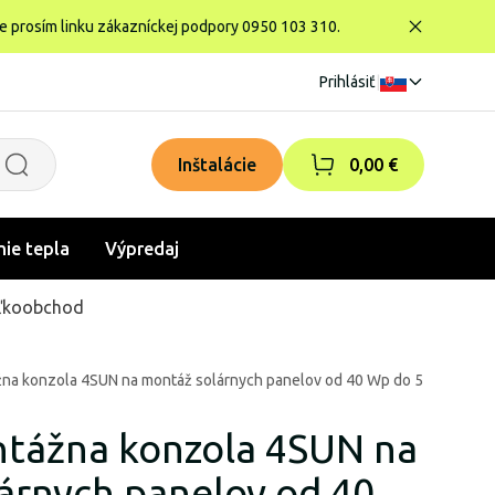
te prosím linku zákazníckej podpory 0950 103 310.
Prihlásiť
|
Inštalácie
0,00 €
nie tepla
Výpredaj
ľkoobchod
na konzola 4SUN na montáž solárnych panelov od 40 Wp do 540 Wp
tážna konzola 4SUN na
árnych panelov od 40