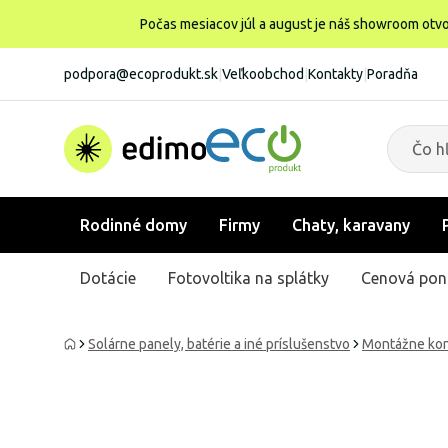
Počas mesiacov júl a august je náš showroom otvo
podpora@ecoprodukt.sk
|
Veľkoobchod
|
Kontakty
|
Poradňa
Rodinné domy
Firmy
Chaty, karavany
Dotácie
Fotovoltika na splátky
Cenová pon
Solárne panely, batérie a iné príslušenstvo
Montážne konš