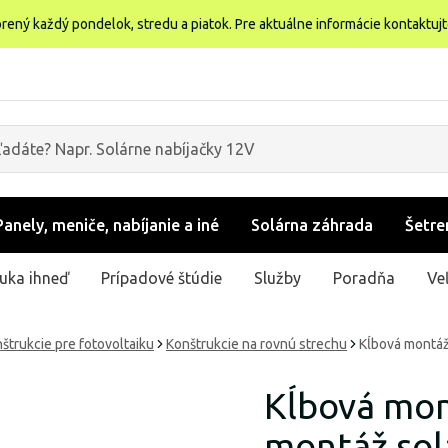
rený každý pondelok, stredu a piatok. Pre aktuálne informácie kontaktuj
Panely, meniče, nabíjanie a iné
Solárna záhrada
Šetre
uka ihneď
Prípadové štúdie
Služby
Poradňa
Ve
trukcie pre fotovoltaiku
Konštrukcie na rovnú strechu
Kĺbová montáž
Kĺbová mon
montáž sol