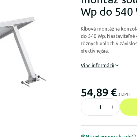
Wp do 540
Kĺbová montážna konzola
do 540 Wp. Nastaviteľné 
rôznych uhloch v závislo
efektívnejšia.
Viac informácií
54,89 €
s DPH
Na externom sklade