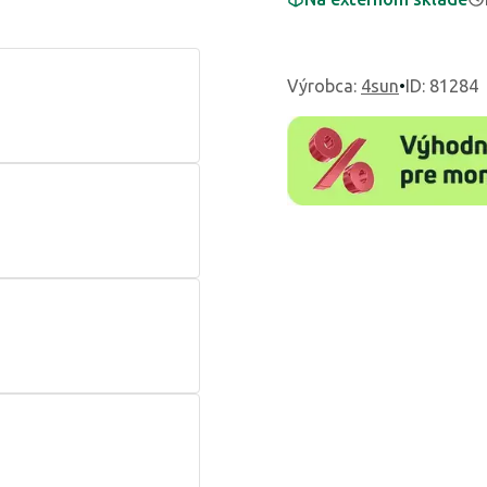
Výrobca
:
4sun
•
ID: 81284