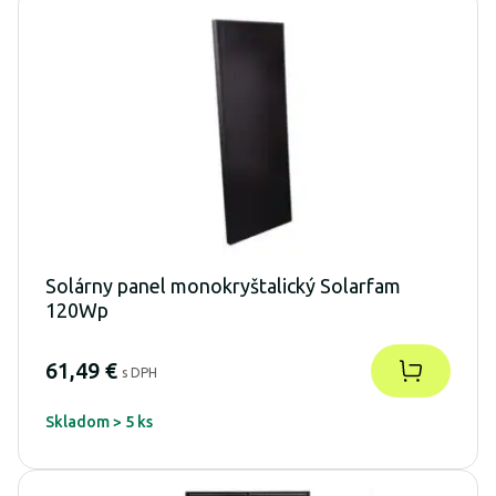
Solárny panel monokryštalický Solarfam
120Wp
61,49 €
s DPH
Skladom > 5 ks