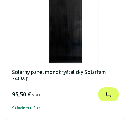
Solárny panel monokryštalický Solarfam
240Wp
95,50 €
s DPH
Skladom > 5 ks