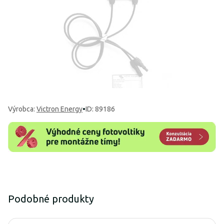
Výrobca
:
Victron Energy
•
ID: 89186
Podobné produkty