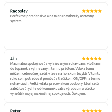
Radoslav
Perfektne poradenstvo a na mieru navrhnuty ostrovny
system.
Ján
Maximálna spokojnosť s vyhrievanými rukavicami, vložkami
do topánok a vyhrievaným termo prádlom. Vďaka tomu
môžem celoročne jazdiť v lese na horskom bicykli. V tomto
roku som potreboval pomôcť s tlačítkom ON/OFF na termo
nohaviciach. Veľká vďaka pracovníkom podpory, ktorí celú
záležitosť rýchle od-komunikovali s výrobcom a všetko
vyriešili k mojej maximálnej spokojnosti. Ďakujem.
Peter