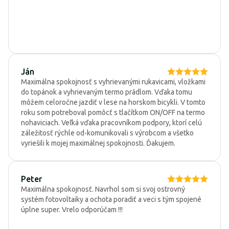
Ján
Maximálna spokojnosť s vyhrievanými rukavicami, vložkami
do topánok a vyhrievaným termo prádlom. Vďaka tomu
môžem celoročne jazdiť v lese na horskom bicykli. V tomto
roku som potreboval pomôcť s tlačítkom ON/OFF na termo
nohaviciach. Veľká vďaka pracovníkom podpory, ktorí celú
záležitosť rýchle od-komunikovali s výrobcom a všetko
vyriešili k mojej maximálnej spokojnosti. Ďakujem.
Peter
Maximálna spokojnosť. Navrhol som si svoj ostrovný
systém fotovoltaiky a ochota poradiť a veci s tým spojené
úplne super. Vrelo odporúčam !!!