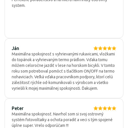
system.
Ján
Maximálna spokojnosť s vyhrievanými rukavicami, vložkami
do topánok a vyhrievaným termo prádlom. Vďaka tomu
môžem celoročne jazdiť v lese na horskom bicykli. V tomto
roku som potreboval pomôcť s tlačítkom ON/OFF na termo
nohaviciach. Veľká vďaka pracovníkom podpory, ktorí celú
záležitosť rýchle od-komunikovali s výrobcom a všetko
vyriešili k mojej maximálnej spokojnosti. Ďakujem.
Peter
Maximálna spokojnosť. Navrhol som si svoj ostrovný
systém fotovoltaiky a ochota poradiť a veci s tým spojené
úplne super. Vrelo odporúčam !!!