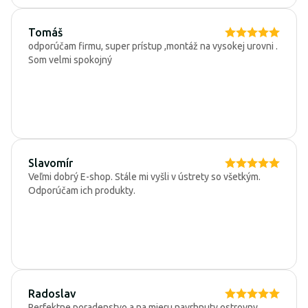
Tomáš
odporúčam firmu, super prístup ,montáž na vysokej urovni .
Som velmi spokojný
Slavomír
Veľmi dobrý E-shop. Stále mi vyšli v ústrety so všetkým.
Odporúčam ich produkty.
Radoslav
Perfektne poradenstvo a na mieru navrhnuty ostrovny