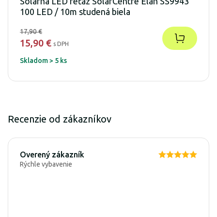
Solárna LED reťaz SolarCentre Elan SS9943
100 LED / 10m studená biela
17,90 €
15,90 €
s DPH
Skladom > 5 ks
Recenzie od zákazníkov
Overený zákazník
Rýchle vybavenie