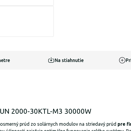
etre
Na stiahnutie
Pr
i SUN 2000-30KTL-M3 30000W
osmerný prúd zo solárnych modulov na striedavý prúd
pre f