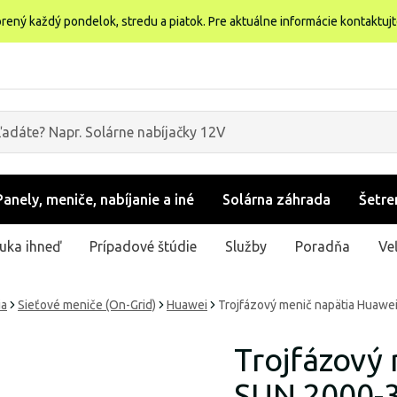
rený každý pondelok, stredu a piatok. Pre aktuálne informácie kontaktuj
Panely, meniče, nabíjanie a iné
Solárna záhrada
Šetre
uka ihneď
Prípadové štúdie
Služby
Poradňa
Ve
ia
Sieťové meniče (On-Grid)
Huawei
Trojfázový menič napätia Huaw
Trojfázový
SUN 2000-