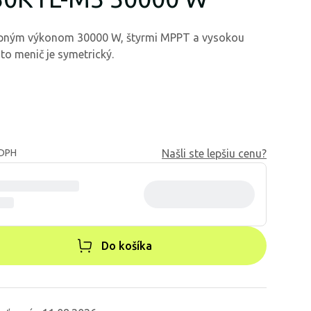
upným výkonom 30000 W, štyrmi MPPT a vysokou
to menič je symetrický.
 DPH
Našli ste lepšiu cenu?
Do košíka