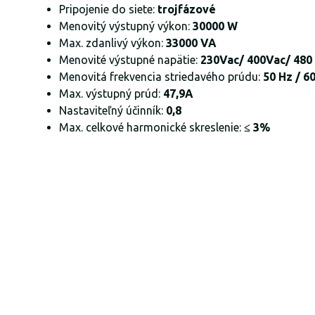
Pripojenie do siete:
trojfázové
Menovitý výstupný výkon:
30000 W
Max. zdanlivý výkon:
33000 VA
Menovité výstupné napätie:
230Vac/ 400Vac/ 480
Menovitá frekvencia striedavého prúdu:
50 Hz / 6
Max. výstupný prúd:
47,9A
Nastaviteľný účinník:
0,8
Max. celkové harmonické skreslenie:
≤ 3%​