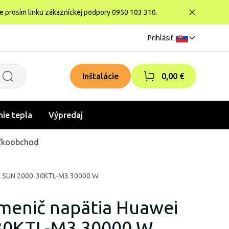
te prosím linku zákazníckej podpory 0950 103 310.
Prihlásiť
|
Inštalácie
0,00 €
nie tepla
Výpredaj
ľkoobchod
ei SUN 2000-30KTL-M3 30000 W
 menič napätia Huawei
30KTL-M3 30000 W