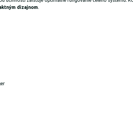
 účinnosti zaisťuje optimálne fungovanie celého systému. R
ktným dizajnom
.
ger