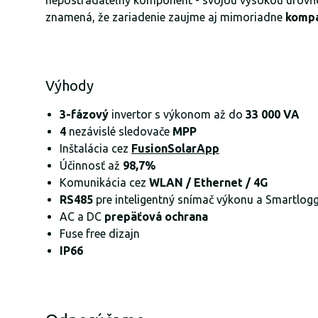
nepostrádateľný komponent - svojou vysokou úrovňou
znamená, že zariadenie zaujme aj mimoriadne
kompa
Výhody
3-fázový
invertor s výkonom až do
33 000 VA
4
nezávislé sledovače
MPP
Inštalácia cez
FusionSolarApp
Účinnosť až
98,7%
Komunikácia cez
WLAN / Ethernet / 4G
RS485
pre inteligentný snímač výkonu a Smartlog
AC a DC
prepäťová ochrana
Fuse free dizajn
IP66