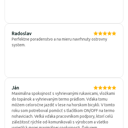
Radoslav
Perfektne poradenstvo a na mieru navrhnuty ostrovny
system.
Ján
Maximálna spokojnosť s vyhrievanými rukavicami, vložkami
do topánok a vyhrievaným termo prádlom. Vďaka tomu
môžem celoročne jazdiť v lese na horskom bicykli. V tomto
roku som potreboval pomôcť s tlačítkom ON/OFF na termo
nohaviciach. Veľká vďaka pracovníkom podpory, ktorí celú
záležitosť rýchle od-komunikovali s výrobcom a všetko
vyriešili k mojej maximálnej spokojnosti. Ďakujem.