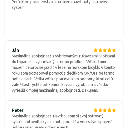
Perfektne poradenstvo a na mieru navrhnuty ostrovny
system.
Ján
Maximálna spokojnosť s vyhrievanými rukavicami, vložkami
do topánok a vyhrievaným termo prádlom. Vďaka tomu
môžem celoročne jazdiť v lese na horskom bicykli. V tomto
roku som potreboval pomôcť s tlačítkom ON/OFF na termo
nohaviciach. Veľká vďaka pracovníkom podpory, ktorí celú
záležitosť rýchle od-komunikovali s výrobcom a všetko
vyriešili k mojej maximálnej spokojnosti. Ďakujem.
Peter
Maximálna spokojnosť. Navrhol som si svoj ostrovný
systém fotovoltaiky a ochota poradiť a veci s tým spojené
úplne super. Vrelo odporúčam !!!