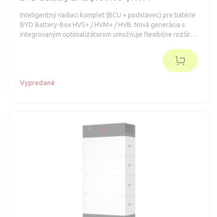
Inteligentný riadiaci komplet (BCU + podstavec) pre batérie
BYD Battery-Box HVS+ / HVM+ / HVB. Nová generácia s
integrovaným optimalizátorom umožňuje flexibilne rozšíriť
kapacitu úložiska kedykoľvek v budúcnosti a pri
akomkoľvek stave nabitia. Zaručuje rýchlu inštaláciu vďaka
patentovanému vnútornému konektorovému prepojeniu,
automatické vyrovnávanie SOC a smart vzdialenú správu.
Vypredané