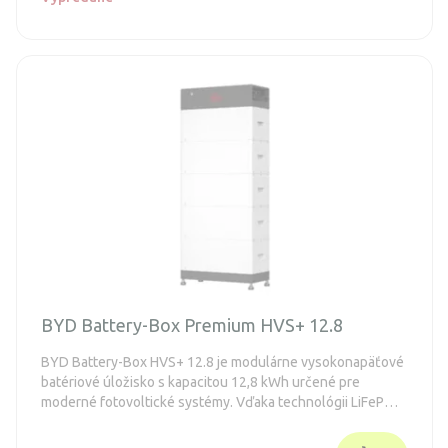
BYD Battery-Box Premium HVS+ 12.8
BYD Battery-Box HVS+ 12.8 je modulárne vysokonapäťové
batériové úložisko s kapacitou 12,8 kWh určené pre
moderné fotovoltické systémy. Vďaka technológii LiFePO4
ponúka vysokú bezpečnosť, dlhú životnosť a stabilný
výkon aj pri náročnej prevádzke.