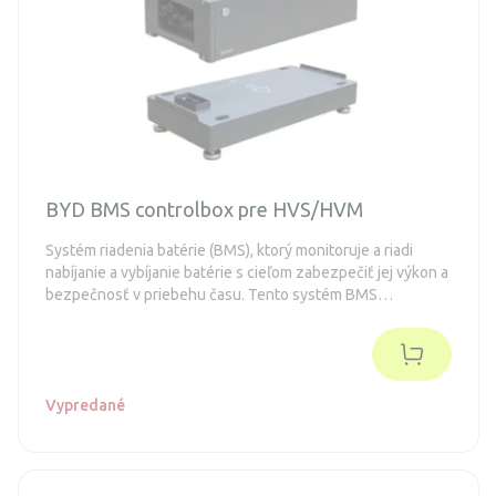
BYD BMS controlbox pre HVS/HVM
Systém riadenia batérie (BMS), ktorý monitoruje a riadi
nabíjanie a vybíjanie batérie s cieľom zabezpečiť jej výkon a
bezpečnosť v priebehu času. Tento systém BMS
zabezpečuje rovnomerné nabíjanie a vybíjanie každého
článku batérie a zabraňuje tak nadmernému alebo
nedostatočnému nabíjaniu, ktoré by mohlo viesť k poruche
alebo strate výkonu.
Vypredané