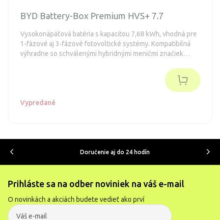
BYD Battery-Box Premium HVS+ 7.7
Vysokonäpäťová batéria s kapacitou 7,68 kWh, vhodná pre
1-fázové aj 3-fázové fotovoltické systémy. Kompatibilná
výhradne so schválenými hybridnými meničmi značiek
GoodWe, Fronius, Kostal, SMA a Solis.
Vypredané
Doručenie aj do 24 hodín
Prihláste sa na odber noviniek na váš e-mail
O novinkách a akciách budete vedieť ako prví