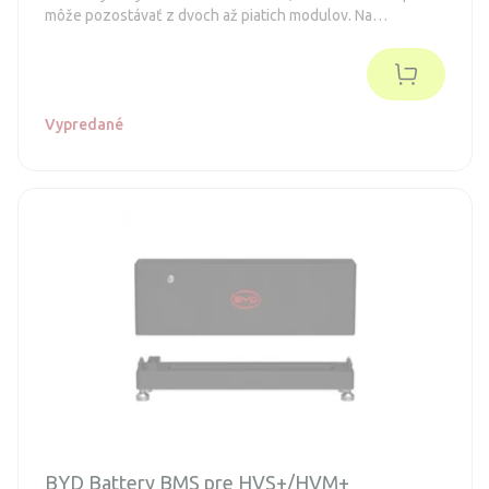
môže pozostávať z dvoch až piatich modulov. Na
prevádzku je potrebná riadiaca jednotka.
Vypredané
BYD Battery BMS pre HVS+/HVM+