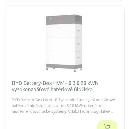
BYD Battery-Box HVM+ 8.3 8,28 kWh
vysokonapäťové batériové úložisko
BYD Battery-Box HVM+ 8.3 je modulárne vysokonapäťové
batériové úložisko s kapacitou 8,28 kWh určené pre
moderné fotovoltické systémy. Vďaka technológii LiFePO4
ponúka vysokú bezpečnosť, dlhú životnosť a stabilný
výkon aj pri náročnej prevádzke.