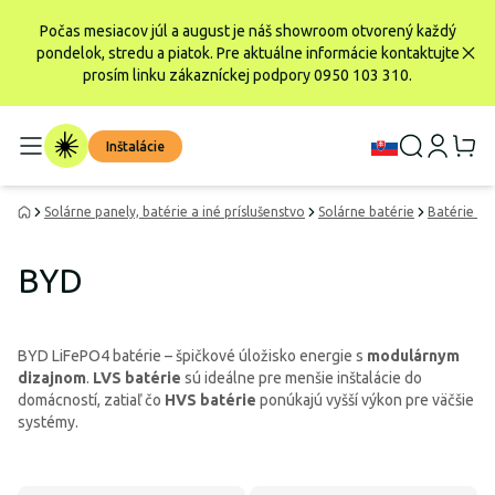
Počas mesiacov júl a august je náš showroom otvorený každý
pondelok, stredu a piatok. Pre aktuálne informácie kontaktujte
prosím linku zákazníckej podpory 0950 103 310.
Inštalácie
Solárne panely, batérie a iné príslušenstvo
Solárne batérie
Batérie Li
BYD
BYD LiFePO4 batérie – špičkové úložisko energie s
modulárnym
dizajnom
.
LVS batérie
sú ideálne pre menšie inštalácie do
domácností, zatiaľ čo
HVS batérie
ponúkajú vyšší výkon pre väčšie
systémy.