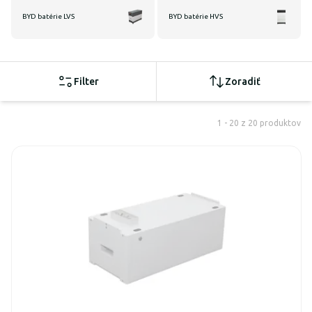
BYD batérie LVS
BYD batérie HVS
Filter
Zoradiť
1 - 20 z 20 produktov