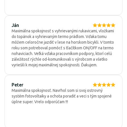
Ján
Maximálna spokojnosť s vyhrievanými rukavicami, vložkami
do topánok a vyhrievaným termo prádlom. Vďaka tomu
môžem celoročne jazdiť v lese na horskom bicykli. V tomto
roku som potreboval pomôcť s tlačítkom ON/OFF na termo
nohaviciach. Veľká vďaka pracovníkom podpory, ktorí celú
záležitosť rýchle od-komunikovali s výrobcom a všetko
vyriešili k mojej maximálnej spokojnosti. Ďakujem.
Peter
Maximálna spokojnosť. Navrhol som si svoj ostrovný
systém fotovoltaiky a ochota poradiť a veci s tým spojené
úplne super. Vrelo odporúčam !!!