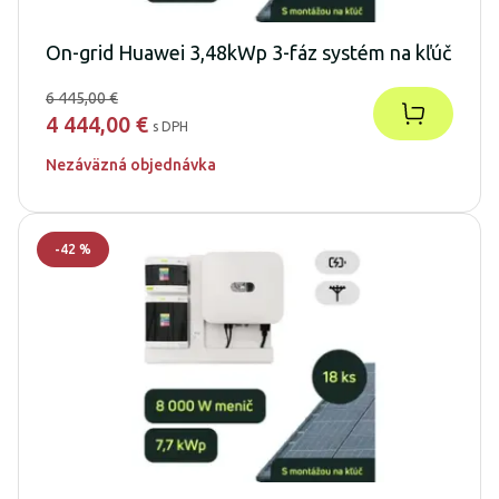
On-grid Huawei 3,48kWp 3-fáz systém na kľúč
6 445,00 €
4 444,00 €
s DPH
Nezáväzná objednávka
-
42
%