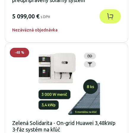
predpripravený solárny systém
5 099,00 €
s DPH
Nezáväzná objednávka
-
48
%
Zelená Solidarita - On-grid Huawei 3,48kWp
3-fáz systém na kľúč