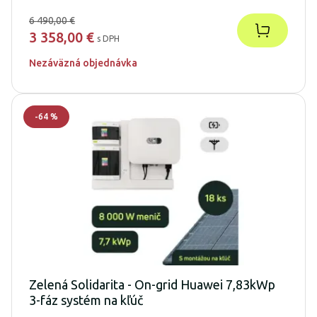
6 490,00 €
3 358,00 €
s DPH
Nezáväzná objednávka
-
64
%
Zelená Solidarita - On-grid Huawei 7,83kWp
3-fáz systém na kľúč