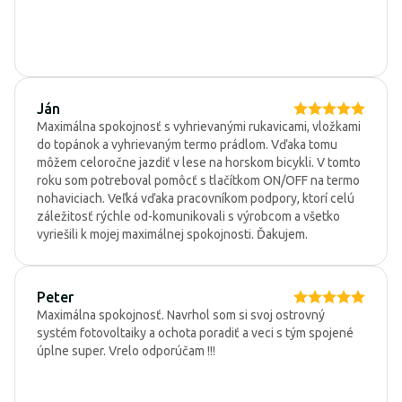
Ján
Maximálna spokojnosť s vyhrievanými rukavicami, vložkami
do topánok a vyhrievaným termo prádlom. Vďaka tomu
môžem celoročne jazdiť v lese na horskom bicykli. V tomto
roku som potreboval pomôcť s tlačítkom ON/OFF na termo
nohaviciach. Veľká vďaka pracovníkom podpory, ktorí celú
záležitosť rýchle od-komunikovali s výrobcom a všetko
vyriešili k mojej maximálnej spokojnosti. Ďakujem.
Peter
Maximálna spokojnosť. Navrhol som si svoj ostrovný
systém fotovoltaiky a ochota poradiť a veci s tým spojené
úplne super. Vrelo odporúčam !!!