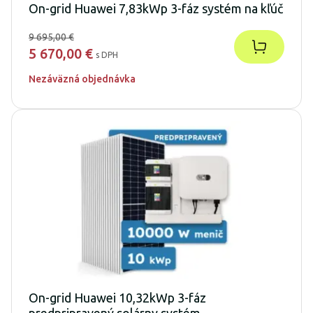
On-grid Huawei 7,83kWp 3-fáz systém na kľúč
9 695,00 €
5 670,00 €
s DPH
Nezáväzná objednávka
On-grid Huawei 10,32kWp 3-fáz