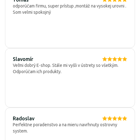
odporúčam firmu, super prístup ,montáž na vysokej urovni .
Som velmi spokojný
Slavomír
Veľmi dobrý E-shop. Stále mi vyšli v ústrety so všetkým.
Odporúčam ich produkty.
Radoslav
Perfektne poradenstvo a na mieru navrhnuty ostrovny
system.