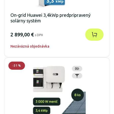
On-grid Huawei 3,4kWp predpripravený
solárny systém
2 899,00 €
s DPH
Nezáväzná objednávka
-
31
%