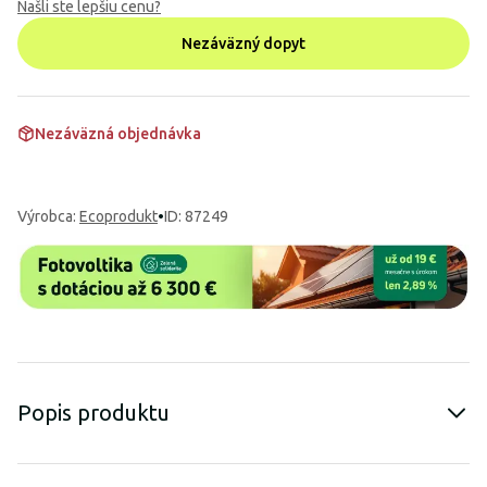
Našli ste lepšiu cenu?
Nezáväzný dopyt
Nezáväzná objednávka
Výrobca
:
Ecoprodukt
•
ID: 87249
Popis produktu