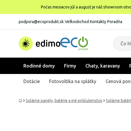
Počas mesiacov júl a august je náš showroom otvo
podpora@ecoprodukt.sk
|
Veľkoobchod
|
Kontakty
|
Poradňa
Rodinné domy
Firmy
Chaty, karavany
Dotácie
Fotovoltika na splátky
Cenová pon
Solárne panely, batérie a iné príslušenstvo
Solárne batér