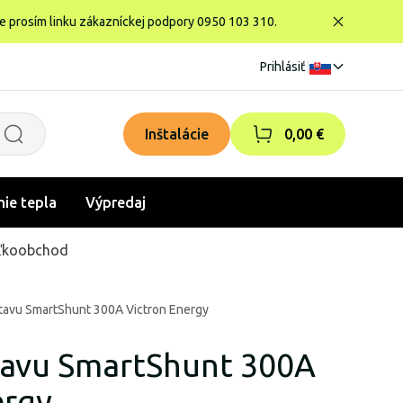
te prosím linku zákazníckej podpory 0950 103 310.
Prihlásiť
|
Inštalácie
0,00 €
nie tepla
Výpredaj
ľkoobchod
tavu SmartShunt 300A Victron Energy
tavu SmartShunt 300A
ergy