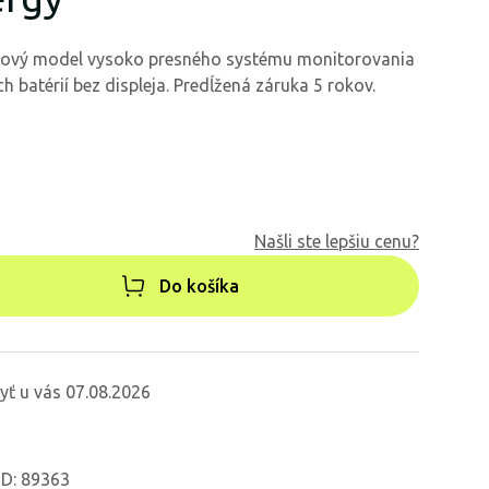
nový model vysoko presného systému monitorovania
h batérií bez displeja. Predĺžená záruka 5 rokov.
Našli ste lepšiu cenu?
Do košíka
yť u vás 07.08.2026
ID: 89363