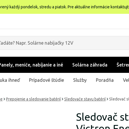
rený každý pondelok, stredu a piatok. Pre aktuálne informácie kontaktuj
Panely, meniče, nabíjanie a iné
Solárna záhrada
Šetre
uka ihneď
Prípadové štúdie
Služby
Poradňa
Ve
ie
Prepojenie a sledovanie batérií
Sledovače stavu batérií
Sledovač s
Sledovač s
Victron En