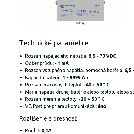
Technické parametre
Rozsah napájacieho napätia:
6,5 - 70 VDC
Odber prúdu:
<1 mA
Rozsah vstupného napätia, pomocná batéria:
6,5 
Kapacita batérie:
1 - 9999 Ah
Rozsah pracovných teplôt:
-40 + 50 ° C
Meria napätie druhej batérie alebo teplotu alebo s
Rozsah merania teploty:
-20 + 50 ° C
VE. Port pre priamu komunikáciu:
áno
Rozlíšenie a presnosť
Prúd:
± 0,1A