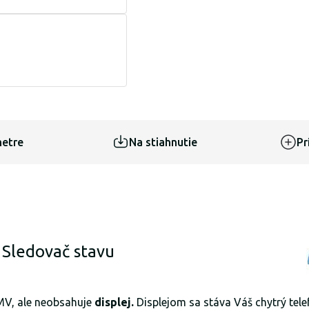
etre
Na stiahnutie
Pr
 Sledovač stavu
MV, ale neobsahuje
displej
.
Displejom sa stáva Váš chytrý tel