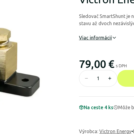
Sledovač SmartShunt je 
stavu až dvoch nezávislýc
Viac informácií
79,00 €
s DPH
Na ceste 4 ks
Môže b
Výrobca
:
Victron Energy
•