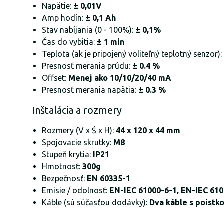
Napätie:
± 0,01V
Amp hodín:
± 0,1 Ah
Stav nabíjania (0 - 100%):
± 0,1%
Čas do vybitia:
± 1 min
Teplota (ak je pripojený voliteľný teplotný senzor):
Presnosť merania prúdu:
± 0.4 %
Offset:
Menej ako 10/10/20/40 mA
Presnosť merania napätia:
± 0.3 %
Inštalácia a rozmery
Rozmery (V x Ś x H):
44 x 120 x 44 mm
Spojovacie skrutky:
M8
Stupeň krytia:
IP21
Hmotnosť:
300g
Bezpečnosť:
EN 60335-1
Emisie / odolnosť:
EN-IEC 61000-6-1, EN-IEC 610
Káble (sú súčasťou dodávky):
Dva káble s poistko