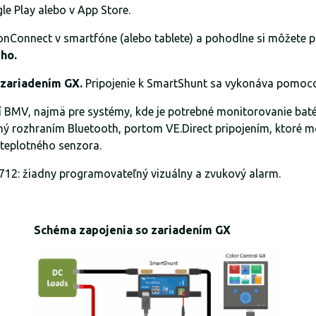
e Play alebo v App Store.
ronConnect v smartfóne (alebo tablete) a pohodlne si môžete pr
eho.
zariadením GX.
Pripojenie k SmartShunt sa vykonáva pomoc
í BMV, najmä pre systémy, kde je potrebné monitorovanie batér
ý rozhraním Bluetooth, portom VE.Direct pripojením, ktoré mo
 teplotného senzora.
12: žiadny programovateľný vizuálny a zvukový alarm.
Schéma zapojenia so zariadením GX