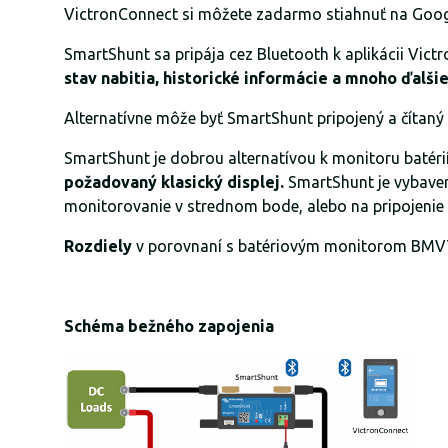
VictronConnect si môžete zadarmo stiahnuť na Googl
SmartShunt sa pripája cez Bluetooth k aplikácii Vict
stav nabitia, historické informácie a mnoho ďalši
Alternatívne môže byť SmartShunt pripojený a čítaný
SmartShunt je dobrou alternatívou k monitoru batéri
požadovaný klasický displej.
SmartShunt je vybaven
monitorovanie v strednom bode, alebo na pripojenie
Rozdiely
v porovnaní s batériovým monitorom BMV7
Schéma bežného zapojenia