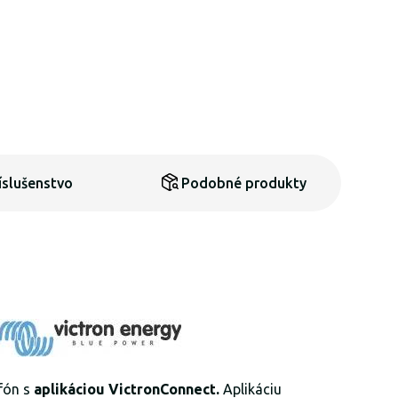
íslušenstvo
Podobné produkty
efón s
aplikáciou VictronConnect.
Aplikáciu