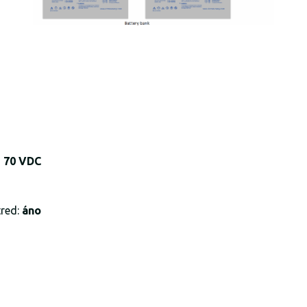
- 70 VDC
tred:
áno