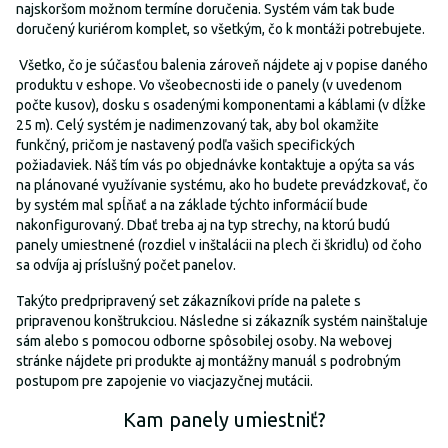
najskoršom možnom termíne doručenia. Systém vám tak bude
doručený kuriérom komplet, so všetkým, čo k montáži potrebujete.
Všetko, čo je súčasťou balenia zároveň nájdete aj v popise daného
produktu v eshope. Vo všeobecnosti ide o panely (v uvedenom
počte kusov), dosku s osadenými komponentami a káblami (v dĺžke
25 m). Celý systém je nadimenzovaný tak, aby bol okamžite
funkčný, pričom je nastavený podľa vašich specifických
požiadaviek. Náš tím vás po objednávke kontaktuje a opýta sa vás
na plánované využívanie systému, ako ho budete prevádzkovať, čo
by systém mal spĺňať a na základe týchto informácií bude
nakonfigurovaný. Dbať treba aj na typ strechy, na ktorú budú
panely umiestnené (rozdiel v inštalácii na plech či škridlu) od čoho
sa odvíja aj príslušný počet panelov.
Takýto predpripravený set zákazníkovi príde na palete s
pripravenou konštrukciou. Následne si zákazník systém nainštaluje
sám alebo s pomocou odborne spôsobilej osoby. Na webovej
stránke nájdete pri produkte aj montážny manuál s podrobným
postupom pre zapojenie vo viacjazyčnej mutácii.
Kam panely umiestniť?