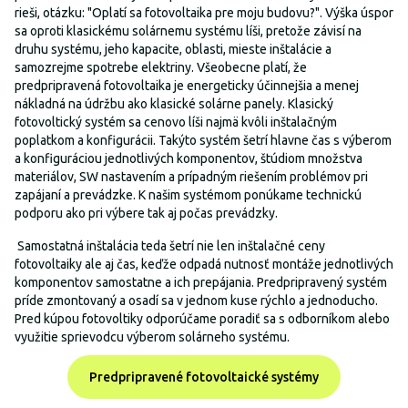
rieši, otázku: "Oplatí sa fotovoltaika pre moju budovu?". Výška úspor
sa oproti klasickému solárnemu systému líši, pretože závisí na
druhu systému, jeho kapacite, oblasti, mieste inštalácie a
samozrejme spotrebe elektriny. Všeobecne platí, že
predpripravená fotovoltaika je energeticky účinnejšia a menej
nákladná na údržbu ako klasické solárne panely. Klasický
fotovoltický systém sa cenovo líši najmä kvôli inštalačným
poplatkom a konfigurácii. Takýto systém šetrí hlavne čas s výberom
a konfiguráciou jednotlivých komponentov, štúdiom množstva
materiálov, SW nastavením a prípadným riešením problémov pri
zapájaní a prevádzke. K našim systémom ponúkame technickú
podporu ako pri výbere tak aj počas prevádzky.
Samostatná inštalácia teda šetrí nie len inštalačné ceny
fotovoltaiky ale aj čas, keďže odpadá nutnosť montáže jednotlivých
komponentov samostatne a ich prepájania. Predpripravený systém
príde zmontovaný a osadí sa v jednom kuse rýchlo a jednoducho.
Pred kúpou fotovoltiky odporúčame poradiť sa s odborníkom alebo
využitie sprievodcu výberom solárneho systému.
Predpripravené fotovoltaické systémy