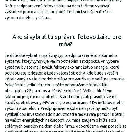
dostatočne veľké na to, aby mohli napájať celé domy alebo firmy.
Našu predpripravenú fotovoltaiku na dom či firmu vyrábajú
zaškolení pracovníci presne podľa technických špecifikácii a
výkonu daného systému.
Ako si vybrať tú správnu fotovoltaiku pre
mňa?
Je dôležité vybrať si správny typ predpripraveného solárneho
systému, ktorý vyhovuje vašim potrebám a rozpočtu. Pri výbere
systému by ste mali zvážiť faktory ako množstvo energie, ktorú
potrebujete, priestor, a teda veľkosť strechy, kde bude systém
inštalovaný a vaše dlhodobé plány pre využívanie solárnej energie.
Pokiaľ máte veľkú strechu, určite odporúčame fotovoltiku
obsahujúcu 22 panelov a 10kW elektráreň. Veľmi dôležitým
faktorom je aj ročná spotreba. Štandardne platí pravidlo, že na
každý spotrebovaný MW energie odporúčame 1Kw inštalovaného
výkonu v paneloch. Predpripravené solárne systémy môžu byť
vynikajúcou investíciou do budúcnosti a môžu vám pomôcť ušetriť
na vašich energických nákladoch. Ak máte záujem o inštaláciu
solárnych panelov na dom alebo firmu, odporúčame vám poradiť sa