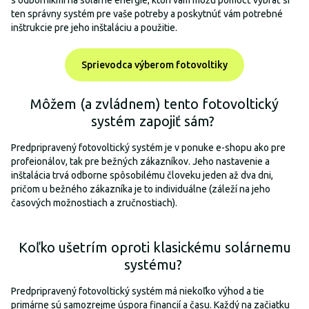
s odborníkmi na solárne energie, ktorí vám môžu pomôcť vybrať si
ten správny systém pre vaše potreby a poskytnúť vám potrebné
inštrukcie pre jeho inštaláciu a použitie.
Sprievodca výberom fotovoltiky
Môžem (a zvládnem) tento fotovoltický
systém zapojiť sám?
Predpripravený fotovoltický systém je v ponuke e-shopu ako pre
profeionálov, tak pre bežných zákazníkov. Jeho nastavenie a
inštalácia trvá odborne spôsobilému človeku jeden až dva dni,
pričom u bežného zákazníka je to individuálne (záleží na jeho
časových možnostiach a zručnostiach).
Koľko ušetrím oproti klasickému solárnemu
systému?
Predpripravený fotovoltický systém má niekoľko výhod a tie
primárne sú samozrejme úspora financií a času. Každý na začiatku