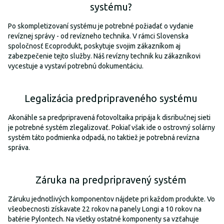
systému?
Po skompletizovaní systému je potrebné požiadať o vydanie
revíznej správy - od revízneho technika. V rámci Slovenska
spoločnosť Ecoprodukt, poskytuje svojim zákazníkom aj
zabezpečenie tejto služby. Náš revízny technik ku zákazníkovi
vycestuje a vystaví potrebnú dokumentáciu.
Legalizácia predpripraveného systému
Akonáhle sa predpripravená fotovoltaika pripája k disribučnej sieti
je potrebné systém zlegalizovať. Pokiaľ však ide o ostrovný solárny
systém táto podmienka odpadá, no taktiež je potrebná revízna
správa.
Záruka na predpripravený systém
Záruku jednotlivých komponentov nájdete pri každom produkte. Vo
všeobecnosti získavate 22 rokov na panely Longi a 10 rokov na
batérie Pylontech. Na všetky ostatné komponenty sa vzťahuje