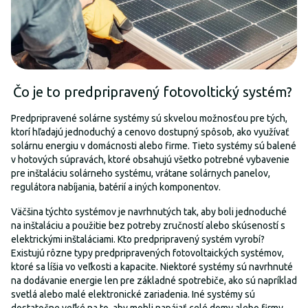
Čo je to predpripravený fotovoltický systém?
Predpripravené solárne systémy sú skvelou možnosťou pre tých,
ktorí hľadajú jednoduchý a cenovo dostupný spôsob, ako využívať
solárnu energiu v domácnosti alebo firme. Tieto systémy sú balené
v hotových súpravách, ktoré obsahujú všetko potrebné vybavenie
pre inštaláciu solárneho systému, vrátane solárnych panelov,
regulátora nabíjania, batérií a iných komponentov.
Väčšina týchto systémov je navrhnutých tak, aby boli jednoduché
na inštaláciu a použitie bez potreby zručností alebo skúseností s
elektrickými inštaláciami. Kto predpripravený systém vyrobí?
Existujú rôzne typy predpripravených fotovoltaických systémov,
ktoré sa líšia vo veľkosti a kapacite. Niektoré systémy sú navrhnuté
na dodávanie energie len pre základné spotrebiče, ako sú napríklad
svetlá alebo malé elektronické zariadenia. Iné systémy sú