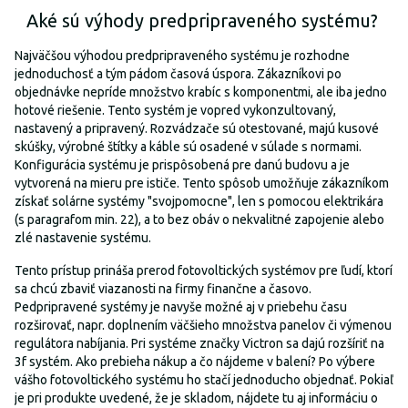
Aké sú výhody predpripraveného systému?
Najväčšou výhodou predpripraveného systému je rozhodne
jednoduchosť a tým pádom časová úspora. Zákazníkovi po
objednávke nepríde množstvo krabíc s komponentmi, ale iba jedno
hotové riešenie. Tento systém je vopred vykonzultovaný,
nastavený a pripravený. Rozvádzače sú otestované, majú kusové
skúšky, výrobné štítky a káble sú osadené v súlade s normami.
Konfigurácia systému je prispôsobená pre danú budovu a je
vytvorená na mieru pre ističe. Tento spôsob umožňuje zákazníkom
získať solárne systémy "svojpomocne", len s pomocou elektrikára
(s paragrafom min. 22), a to bez obáv o nekvalitné zapojenie alebo
zlé nastavenie systému.
Tento prístup prináša prerod fotovoltických systémov pre ľudí, ktorí
sa chcú zbaviť viazanosti na firmy finančne a časovo.
Pedpripravené systémy je navyše možné aj v priebehu času
rozširovať, napr. doplnením väčšieho množstva panelov či výmenou
regulátora nabíjania. Pri systéme značky Victron sa dajú rozšíriť na
3f systém. Ako prebieha nákup a čo nájdeme v balení? Po výbere
vášho fotovoltického systému ho stačí jednoducho objednať. Pokiaľ
je pri produkte uvedené, že je skladom, nájdete tu aj informáciu o