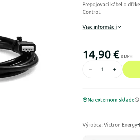
Prepojovací kábel o dľžk
Control.
Viac informácií
14,90 €
s DPH
Na externom sklade
Výrobca
:
Victron Energy
•