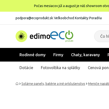
Počas mesiacov júl a august je náš showroom otvo
podpora@ecoprodukt.sk
|
Veľkoobchod
|
Kontakty
|
Poradňa
Rodinné domy
Firmy
Chaty, karavany
Dotácie
Fotovoltika na splátky
Cenová pon
Solárne panely, batérie a iné príslušenstvo
Meniče napät