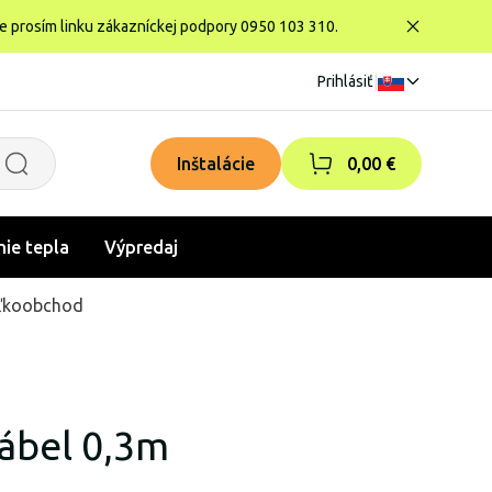
te prosím linku zákazníckej podpory 0950 103 310.
Prihlásiť
|
Inštalácie
0,00 €
nie tepla
Výpredaj
ľkoobchod
kábel 0,3m