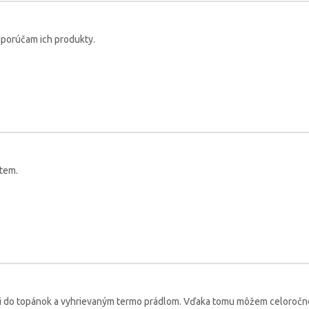
Odporúčam ich produkty.
tem.
i do topánok a vyhrievaným termo prádlom. Vďaka tomu môžem celoročne j