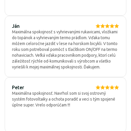
Ján
Maximálna spokojnosť s vyhrievanými rukavicami, vložkami
do topánok a vyhrievaným termo prádlom. Vďaka tomu
môžem celoročne jazdiť v lese na horskom bicykli. V tomto
roku som potreboval pomôcť s tlačítkom ON/OFF na termo
nohaviciach. Veľká vďaka pracovníkom podpory, ktorí celú
záležitosť rýchle od-komunikovali s výrobcom a všetko
vyriešili k mojej maximálnej spokojnosti. Ďakujem.
Peter
Maximálna spokojnosť. Navrhol som si svoj ostrovný
systém fotovoltaiky a ochota poradiť a veci s tým spojené
úplne super. Vrelo odporúčam !!!