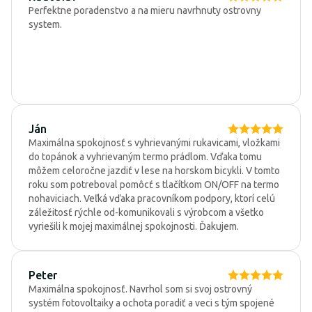
Perfektne poradenstvo a na mieru navrhnuty ostrovny
system.
Ján
Maximálna spokojnosť s vyhrievanými rukavicami, vložkami
do topánok a vyhrievaným termo prádlom. Vďaka tomu
môžem celoročne jazdiť v lese na horskom bicykli. V tomto
roku som potreboval pomôcť s tlačítkom ON/OFF na termo
nohaviciach. Veľká vďaka pracovníkom podpory, ktorí celú
záležitosť rýchle od-komunikovali s výrobcom a všetko
vyriešili k mojej maximálnej spokojnosti. Ďakujem.
Peter
Maximálna spokojnosť. Navrhol som si svoj ostrovný
systém fotovoltaiky a ochota poradiť a veci s tým spojené