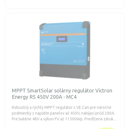
MPPT SmartSolar solárny regulátor Victron
Energy RS 450V 200A - MC4
Robustný a rýchly MPPT regulátor s VE.Can pre náročné
podmienky s napätím panelov až 450V, nabíjací prúd 200A.
Pre batérie 48V a výkon FV až 11500Wp. Predĺžená záruka
5 rokov. Integrovaný Bluetooth a displej. S konektormi