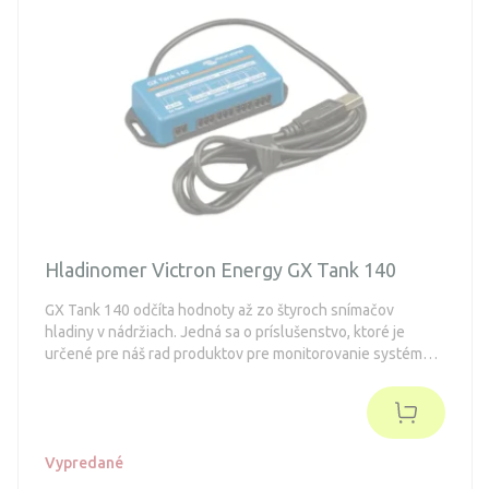
Hladinomer Victron Energy GX Tank 140
GX Tank 140 odčíta hodnoty až zo štyroch snímačov
hladiny v nádržiach. Jedná sa o príslušenstvo, ktoré je
určené pre náš rad produktov pre monitorovanie systému
GX, z ktorých je Cerbo GX najčastejšie používaným
modelom.
Vypredané