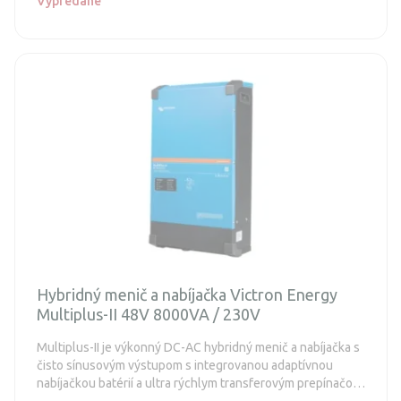
Vypredané
Hybridný menič a nabíjačka Victron Energy
Multiplus-II 48V 8000VA / 230V
Multiplus-II je výkonný DC-AC hybridný menič a nabíjačka s
čisto sínusovým výstupom s integrovanou adaptívnou
nabíjačkou batérií a ultra rýchlym transferovým prepínačom