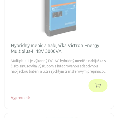
Hybridný menič a nabíjačka Victron Energy
Multiplus-II 48V 3000VA
Multiplus-II je výkonný DC-AC hybridný menič a nabíjačka s
čisto sínusovým výstupom s integrovanou adaptívnou
nabíjačkou batérií a ultra rýchlym transferovým prepínačom
zdroja napätia.
Vypredané