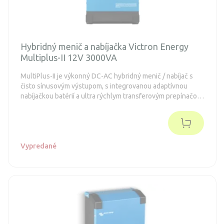
Hybridný menič a nabíjačka Victron Energy
Multiplus-II 12V 3000VA
MultiPlus-II je výkonný DC-AC hybridný menič / nabíjač s
čisto sínusovým výstupom, s integrovanou adaptívnou
nabíjačkou batérií a ultra rýchlym transferovým prepínačom
zdroja napájania (batérie / externý AC zdroj).
Vypredané