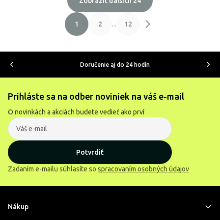
Zobraziť ďalších 24
1
2
...
12
Doručenie aj do 24 hodín
Prihláste sa na odber noviniek na váš e-mail
O novinkách a akciách budete vedieť ako prví
Potvrdiť
Zadaním e-mailu súhlasíte so
spracovaním osobných údajov
Nákup