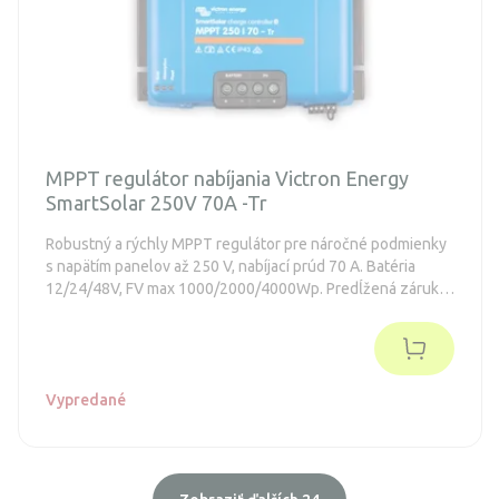
MPPT regulátor nabíjania Victron Energy
SmartSolar 250V 70A -Tr
Robustný a rýchly MPPT regulátor pre náročné podmienky
s napätím panelov až 250 V, nabíjací prúd 70 A. Batéria
12/24/48V, FV max 1000/2000/4000Wp. Predĺžená záruka
5 rokov. Integrovaný Bluetooth a konektor pre zásuvný
displej
Vypredané