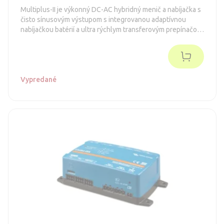
Multiplus-II je výkonný DC-AC hybridný menič a nabíjačka s
čisto sínusovým výstupom s integrovanou adaptívnou
nabíjačkou batérií a ultra rýchlym transferovým prepínačom
zdroja napätia.
Vypredané