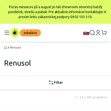
Počas mesiacov júl a august je náš showroom otvorený každý
pondelok, stredu a piatok. Pre aktuálne informácie kontaktujte
prosím linku zákazníckej podpory 0950 103 310.
Inštalácie
Renusol
Renusol
Filter
1 - 24 z 285 produktov