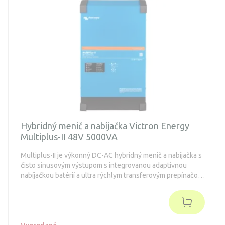
Hybridný menič a nabíjačka Victron Energy
Multiplus-II 48V 5000VA
Multiplus-II je výkonný DC-AC hybridný menič a nabíjačka s
čisto sínusovým výstupom s integrovanou adaptívnou
nabíjačkou batérií a ultra rýchlym transferovým prepínačom
zdroja napätia.