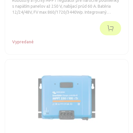
Robustný a rýchly MPPT regulátor pre náročné podmienky
s napätím panelov až 250 V, nabíjací prúd 60 A. Batéria
12/24/48V, FV max 860/1720/3440Wp. Integrovaný
Bluetooth a konektor pre zásuvný displej.
Vypredané