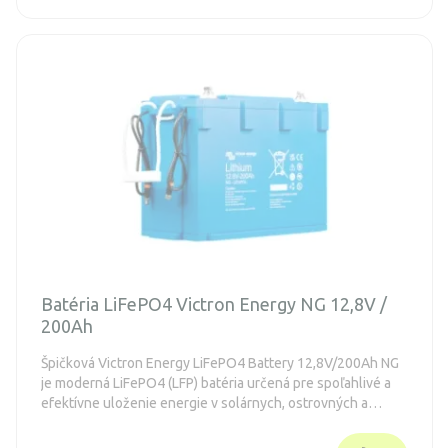
Batéria LiFePO4 Victron Energy NG 12,8V /
200Ah
Špičková Victron Energy LiFePO4 Battery 12,8V/200Ah NG
je moderná LiFePO4 (LFP) batéria určená pre spoľahlivé a
efektívne uloženie energie v solárnych, ostrovných a
záložných systémoch. Ponúka vysokú kapacitu 200 Ah a
energiu 2560 Wh pri napätí 12,8 V, dlhú životnosť s až